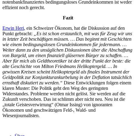
notenbankfinanziertes bedingungsloses Grundeinkommen ist weder
effizient noch gerecht.
Fazit
Erwin Heri
, ein Schweizer Ökonom, hat die Diskussion auf den
Punkt gebracht:
„Es ist schon erstaunlich, mit was für Zeug wir uns
in letzter Zeit beschäftigen müssen. … Das beginnt mit Geschichten
wie einem bedingungslosen Grundeinkommen für jedermann. …
Weiter dann zu den unsäglichen Diskussionen über die Abschaffung
von Bargeld, um einen finanziell gläsernen Bürger zu schaffen. …
Aber für mich als Geldtheoretiker ist der dritte Punkt der beste: die
alte Geschichte von Milton Friedmans Helikoptergeld. … In
gewissen Kreisen scheint Helikoptergeld als finales Instrument der
Geldpolitik zur Konjunkturankurbelung in der Deflation tatsächlich
ernsthaft diskutiert zu werden.“
Diese Entwicklungen folgen einem
klaren Muster: Die Politik geht den Weg des geringsten
Widerstandes. Probleme werden nicht gelöst. Sie werden auf die
Zukunft verschoben. Das ist schlimm aber nicht neu. Neu ist die
„totale Geistesverwirrung“ (Otmar Issing) von ignoranten
Ökonomen und geschwätzigen Feld-, Wald- und
Wiesenjournalisten.