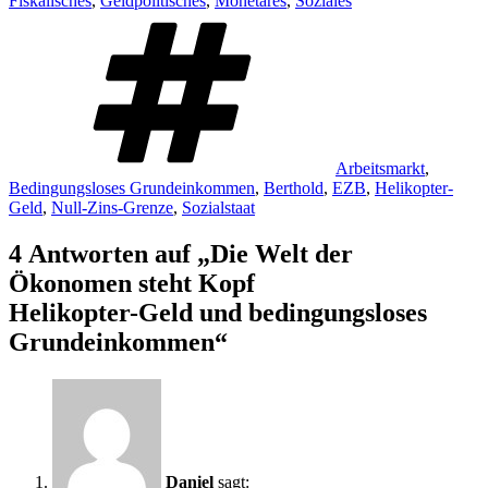
Fiskalisches
,
Geldpolitisches
,
Monetäres
,
Soziales
Schlagwörter
Arbeitsmarkt
,
Bedingungsloses Grundeinkommen
,
Berthold
,
EZB
,
Helikopter-
Geld
,
Null-Zins-Grenze
,
Sozialstaat
4 Antworten auf „Die Welt der
Ökonomen steht Kopf
Helikopter-Geld und bedingungsloses
Grundeinkommen
“
Daniel
sagt: