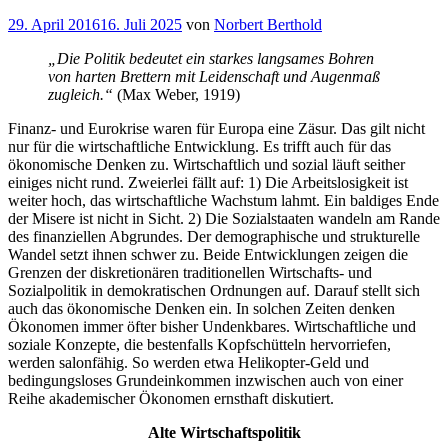
Veröffentlicht
29. April 2016
16. Juli 2025
von
Norbert Berthold
am
„Die Politik bedeutet ein starkes langsames Bohren
von harten Brettern mit Leidenschaft und Augenmaß
zugleich.“
(Max Weber, 1919)
Finanz- und Eurokrise waren für Europa eine Zäsur. Das gilt nicht
nur für die wirtschaftliche Entwicklung. Es trifft auch für das
ökonomische Denken zu. Wirtschaftlich und sozial läuft seither
einiges nicht rund. Zweierlei fällt auf: 1) Die Arbeitslosigkeit ist
weiter hoch, das wirtschaftliche Wachstum lahmt. Ein baldiges Ende
der Misere ist nicht in Sicht. 2) Die Sozialstaaten wandeln am Rande
des finanziellen Abgrundes. Der demographische und strukturelle
Wandel setzt ihnen schwer zu. Beide Entwicklungen zeigen die
Grenzen der diskretionären traditionellen Wirtschafts- und
Sozialpolitik in demokratischen Ordnungen auf. Darauf stellt sich
auch das ökonomische Denken ein. In solchen Zeiten denken
Ökonomen immer öfter bisher Undenkbares. Wirtschaftliche und
soziale Konzepte, die bestenfalls Kopfschütteln hervorriefen,
werden salonfähig. So werden etwa Helikopter-Geld und
bedingungsloses Grundeinkommen inzwischen auch von einer
Reihe akademischer Ökonomen ernsthaft diskutiert.
Alte Wirtschaftspolitik