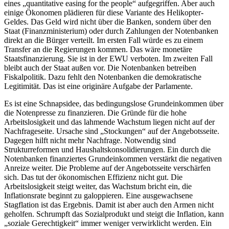
eines „quantitative easing for the people“ aufgegriffen. Aber auch
einige Ökonomen plädieren für diese Variante des Helikopter-
Geldes. Das Geld wird nicht über die Banken, sondern über den
Staat (Finanzministerium) oder durch Zahlungen der Notenbanken
direkt an die Bürger verteilt. Im ersten Fall würde es zu einem
Transfer an die Regierungen kommen. Das wäre monetäre
Staatsfinanzierung. Sie ist in der EWU verboten. Im zweiten Fall
bleibt auch der Staat außen vor. Die Notenbanken betreiben
Fiskalpolitik. Dazu fehlt den Notenbanken die demokratische
Legitimität. Das ist eine originäre Aufgabe der Parlamente.
Es ist eine Schnapsidee, das bedingungslose Grundeinkommen über
die Notenpresse zu finanzieren. Die Gründe für die hohe
Arbeitslosigkeit und das lahmende Wachstum liegen nicht auf der
Nachfrageseite. Ursache sind „Stockungen“ auf der Angebotsseite.
Dagegen hilft nicht mehr Nachfrage. Notwendig sind
Strukturreformen und Haushaltskonsolidierungen. Ein durch die
Notenbanken finanziertes Grundeinkommen verstärkt die negativen
Anreize weiter. Die Probleme auf der Angebotsseite verschärfen
sich. Das tut der ökonomischen Effizienz nicht gut. Die
Arbeitslosigkeit steigt weiter, das Wachstum bricht ein, die
Inflationsrate beginnt zu galoppieren. Eine ausgewachsene
Stagflation ist das Ergebnis. Damit ist aber auch den Armen nicht
geholfen. Schrumpft das Sozialprodukt und steigt die Inflation, kann
„soziale Gerechtigkeit“ immer weniger verwirklicht werden. Ein