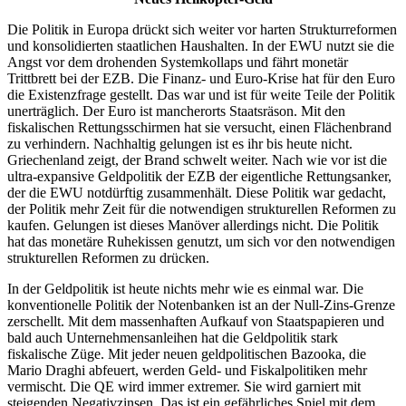
Die Politik in Europa drückt sich weiter vor harten Strukturreformen
und konsolidierten staatlichen Haushalten. In der EWU nutzt sie die
Angst vor dem drohenden Systemkollaps und fährt monetär
Trittbrett bei der EZB. Die Finanz- und Euro-Krise hat für den Euro
die Existenzfrage gestellt. Das war und ist für weite Teile der Politik
unerträglich. Der Euro ist mancherorts Staatsräson. Mit den
fiskalischen Rettungsschirmen hat sie versucht, einen Flächenbrand
zu verhindern. Nachhaltig gelungen ist es ihr bis heute nicht.
Griechenland zeigt, der Brand schwelt weiter. Nach wie vor ist die
ultra-expansive Geldpolitik der EZB der eigentliche Rettungsanker,
der die EWU notdürftig zusammenhält. Diese Politik war gedacht,
der Politik mehr Zeit für die notwendigen strukturellen Reformen zu
kaufen. Gelungen ist dieses Manöver allerdings nicht. Die Politik
hat das monetäre Ruhekissen genutzt, um sich vor den notwendigen
strukturellen Reformen zu drücken.
In der Geldpolitik ist heute nichts mehr wie es einmal war. Die
konventionelle Politik der Notenbanken ist an der Null-Zins-Grenze
zerschellt. Mit dem massenhaften Aufkauf von Staatspapieren und
bald auch Unternehmensanleihen hat die Geldpolitik stark
fiskalische Züge. Mit jeder neuen geldpolitischen Bazooka, die
Mario Draghi abfeuert, werden Geld- und Fiskalpolitiken mehr
vermischt. Die QE wird immer extremer. Sie wird garniert mit
steigenden Negativzinsen. Das ist ein gefährliches Spiel mit dem