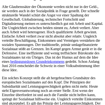
Alte Glaubenssätze der Ökonomie werden nicht nur in der Geld-,
sie werden auch in der Sozialpolitik in Frage gestellt. Der schnelle
strukturelle Wandel schürt die Angst vor einer Spaltung der
Gesellschaft. Globalisierung, technischer Fortschritt und
Digitalisierung meinen es unterschiedlich gut mit Arbeit und Kapital.
Die Ungleichheit zwischen beiden nimmt zu, Arbeit verliert. Aber
auch Arbeit wird heterogener. Hoch qualifizierte Arbeit gewinnt.
Einfache Arbeit verliert zwar nicht absolut aber relativ. Ungleich
verteilte Beschäftigung, Einkommen und Vermögen verstärken die
sozialen Spannungen. Der traditionelle, primär umlagefinanzierte
Sozialstaat stößt an Grenzen. Im Kampf gegen Armut gerät er in die
Defensive. Eine ineffiziente und wenig treffsichere Bürokratie des
Sozialstaates tut ein Übriges. Das ist der Humus auf dem die Idee
eines
bedingungslosen Grundeinkommens
gedeiht. Schon Anfang
Juni 2016 entscheidet die Schweiz in einer Volksabstimmung über
diese Idee.
Ein solches Konzept stellt die alt hergebrachten Grundsätze des
europäischen Sozialstaates auf den Kopf. Die Prinzipien der
Subsidiarität und Leistungsgerechtigkeit gelten nicht mehr. Heute
steht Eigenverantwortung noch an erster Stelle. Erst wenn der
Einzelne überfordert ist und auch die Familie nicht helfen kann,
springt der Sozialstaat hilfsweise ein. Ungleich verteilte Einkommen
sind akzeptabel. Es gilt das Prinzip der Leistungsgerechtigkeit. Der