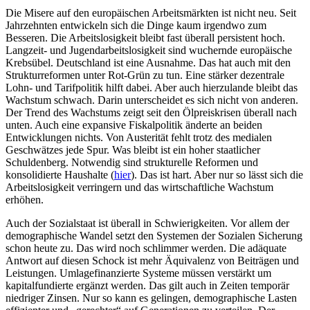
Die Misere auf den europäischen Arbeitsmärkten ist nicht neu. Seit
Jahrzehnten entwickeln sich die Dinge kaum irgendwo zum
Besseren. Die Arbeitslosigkeit bleibt fast überall persistent hoch.
Langzeit- und Jugendarbeitslosigkeit sind wuchernde europäische
Krebsübel. Deutschland ist eine Ausnahme. Das hat auch mit den
Strukturreformen unter Rot-Grün zu tun. Eine stärker dezentrale
Lohn- und Tarifpolitik hilft dabei. Aber auch hierzulande bleibt das
Wachstum schwach. Darin unterscheidet es sich nicht von anderen.
Der Trend des Wachstums zeigt seit den Ölpreiskrisen überall nach
unten. Auch eine expansive Fiskalpolitik änderte an beiden
Entwicklungen nichts. Von Austerität fehlt trotz des medialen
Geschwätzes jede Spur. Was bleibt ist ein hoher staatlicher
Schuldenberg. Notwendig sind strukturelle Reformen und
konsolidierte Haushalte (
hier
). Das ist hart. Aber nur so lässt sich die
Arbeitslosigkeit verringern und das wirtschaftliche Wachstum
erhöhen.
Auch der Sozialstaat ist überall in Schwierigkeiten. Vor allem der
demographische Wandel setzt den Systemen der Sozialen Sicherung
schon heute zu. Das wird noch schlimmer werden. Die adäquate
Antwort auf diesen Schock ist mehr Äquivalenz von Beiträgen und
Leistungen. Umlagefinanzierte Systeme müssen verstärkt um
kapitalfundierte ergänzt werden. Das gilt auch in Zeiten temporär
niedriger Zinsen. Nur so kann es gelingen, demographische Lasten