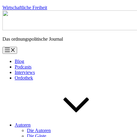
Zum
Wirtschaftliche Freiheit
Inhalt
springen
Das ordnungspolitische Journal
Blog
Podcasts
Interviews
Ordothek
Autoren
Die Autoren
Die Gäste