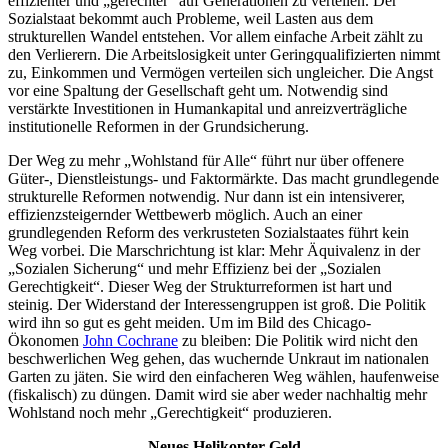
effizienter und „gerechter“ auf Generationen zu verteilen. Der
Sozialstaat bekommt auch Probleme, weil Lasten aus dem
strukturellen Wandel entstehen. Vor allem einfache Arbeit zählt zu
den Verlierern. Die Arbeitslosigkeit unter Geringqualifizierten nimmt
zu, Einkommen und Vermögen verteilen sich ungleicher. Die Angst
vor eine Spaltung der Gesellschaft geht um. Notwendig sind
verstärkte Investitionen in Humankapital und anreizverträgliche
institutionelle Reformen in der Grundsicherung.
Der Weg zu mehr „Wohlstand für Alle“ führt nur über offenere
Güter-, Dienstleistungs- und Faktormärkte. Das macht grundlegende
strukturelle Reformen notwendig. Nur dann ist ein intensiverer,
effizienzsteigernder Wettbewerb möglich. Auch an einer
grundlegenden Reform des verkrusteten Sozialstaates führt kein
Weg vorbei. Die Marschrichtung ist klar: Mehr Äquivalenz in der
„Sozialen Sicherung“ und mehr Effizienz bei der „Sozialen
Gerechtigkeit“. Dieser Weg der Strukturreformen ist hart und
steinig. Der Widerstand der Interessengruppen ist groß. Die Politik
wird ihn so gut es geht meiden. Um im Bild des Chicago-
Ökonomen
John Cochrane
zu bleiben: Die Politik wird nicht den
beschwerlichen Weg gehen, das wuchernde Unkraut im nationalen
Garten zu jäten. Sie wird den einfacheren Weg wählen, haufenweise
(fiskalisch) zu düngen. Damit wird sie aber weder nachhaltig mehr
Wohlstand noch mehr „Gerechtigkeit“ produzieren.
Neues Helikopter-Geld