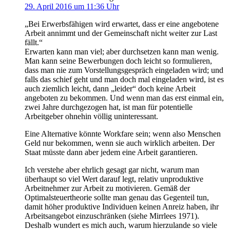
29. April 2016 um 11:36 Uhr
„Bei Erwerbsfähigen wird erwartet, dass er eine angebotene
Arbeit annimmt und der Gemeinschaft nicht weiter zur Last
fällt.“
Erwarten kann man viel; aber durchsetzen kann man wenig.
Man kann seine Bewerbungen doch leicht so formulieren,
dass man nie zum Vorstellungsgespräch eingeladen wird; und
falls das schief geht und man doch mal eingeladen wird, ist es
auch ziemlich leicht, dann „leider“ doch keine Arbeit
angeboten zu bekommen. Und wenn man das erst einmal ein,
zwei Jahre durchgezogen hat, ist man für potentielle
Arbeitgeber ohnehin völlig uninteressant.
Eine Alternative könnte Workfare sein; wenn also Menschen
Geld nur bekommen, wenn sie auch wirklich arbeiten. Der
Staat müsste dann aber jedem eine Arbeit garantieren.
Ich verstehe aber ehrlich gesagt gar nicht, warum man
überhaupt so viel Wert darauf legt, relativ unproduktive
Arbeitnehmer zur Arbeit zu motivieren. Gemäß der
Optimalsteuertheorie sollte man genau das Gegenteil tun,
damit höher produktive Individuen keinen Anreiz haben, ihr
Arbeitsangebot einzuschränken (siehe Mirrlees 1971).
Deshalb wundert es mich auch, warum hierzulande so viele