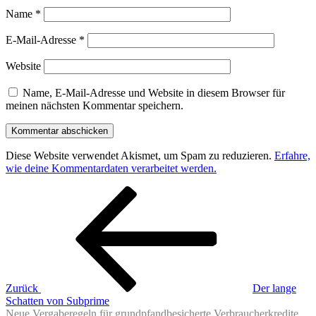
Name
*
E-Mail-Adresse
*
Website
Name, E-Mail-Adresse und Website in diesem Browser für
meinen nächsten Kommentar speichern.
Diese Website verwendet Akismet, um Spam zu reduzieren.
Erfahre,
wie deine Kommentardaten verarbeitet werden.
Beitragsnavigation
Vorheriger
Beitrag
Zurück
Der lange
Schatten von Subprime
Neue Vergaberegeln für grundpfandbesicherte Verbraucherkredite