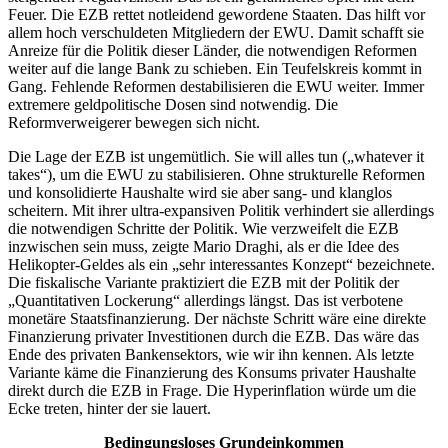
Feuer. Die EZB rettet notleidend gewordene Staaten. Das hilft vor
allem hoch verschuldeten Mitgliedern der EWU. Damit schafft sie
Anreize für die Politik dieser Länder, die notwendigen Reformen
weiter auf die lange Bank zu schieben. Ein Teufelskreis kommt in
Gang. Fehlende Reformen destabilisieren die EWU weiter. Immer
extremere geldpolitische Dosen sind notwendig. Die
Reformverweigerer bewegen sich nicht.
Die Lage der EZB ist ungemütlich. Sie will alles tun („whatever it
takes“), um die EWU zu stabilisieren. Ohne strukturelle Reformen
und konsolidierte Haushalte wird sie aber sang- und klanglos
scheitern. Mit ihrer ultra-expansiven Politik verhindert sie allerdings
die notwendigen Schritte der Politik. Wie verzweifelt die EZB
inzwischen sein muss, zeigte Mario Draghi, als er die Idee des
Helikopter-Geldes als ein „sehr interessantes Konzept“ bezeichnete.
Die fiskalische Variante praktiziert die EZB mit der Politik der
„Quantitativen Lockerung“ allerdings längst. Das ist verbotene
monetäre Staatsfinanzierung. Der nächste Schritt wäre eine direkte
Finanzierung privater Investitionen durch die EZB. Das wäre das
Ende des privaten Bankensektors, wie wir ihn kennen. Als letzte
Variante käme die Finanzierung des Konsums privater Haushalte
direkt durch die EZB in Frage. Die Hyperinflation würde um die
Ecke treten, hinter der sie lauert.
Bedingungsloses Grundeinkommen