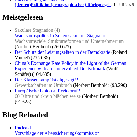
(Renten)Politik im (demographischen) Rückspiegel
- 1. Juli 2026
Meistgelesen
Säkulare Stagnation (4)
Wachstumspolitik in Zeiten säkularer Stagnation
Wachstumsziele, Strukturreformen und Unternehmertum
(Norbert Berthold)
(269.625)
Der Schutz der Leistungseliten in der Demokratie
(Roland
Vaubel)
(255.036)
China`s Exchange Rate Policy in the Light of the German
Experience with an Undervalued Deutschmark
(Wolf
Schäfer)
(104.635)
Der Klassenkampf ist abgesagt!?
Gewerkschaften im Umbruch
(Norbert Berthold)
(93.290)
Europäische Union auf Widerruf?
60 Jahre und (k)ein bißchen weise
(Norbert Berthold)
(91.628)
Blog Reloaded
Podcast
Vorschläge der Alterssicherungskommission