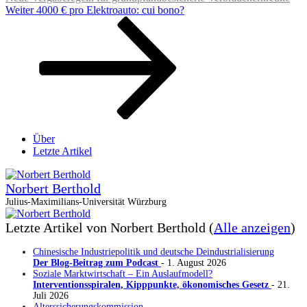
Nächster
Weiter
4000 € pro Elektroauto: cui bono?
Beitrag
Über
Letzte Artikel
Norbert Berthold
Julius-Maximilians-Universität Würzburg
Letzte Artikel von Norbert Berthold
(
Alle anzeigen
)
Chinesische Industriepolitik und deutsche Deindustrialisierung
Der Blog-Beitrag zum Podcast
- 1. August 2026
Soziale Marktwirtschaft – Ein Auslaufmodell?
Interventionsspiralen, Kipppunkte, ökonomisches Gesetz
- 21.
Juli 2026
Alterssicherungskommission