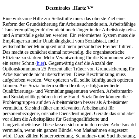
Dezentrales „Hartz V“
Eine wirksame Hilfe zur Selbsthilfe muss das oberste Ziel einer
Reform der Grundsicherung für Arbeitssuchende sein. Arbeitsfähige
Transferempfänger dürfen nicht noch länger in der Arbeitslosigkeits-
und Armutsfalle gehalten werden. Ein reformiertes System muss die
Empfänger zu mehr Unabhängigkeit vom Sozialstaat, mehr
wirtschaftlicher Mündigkeit und mehr persönlicher Freiheit führen.
Das macht es zunächst einmal notwendig, die organisatorische
Effizienz zu stärken. Mehr Verantwortung für die Kommunen wäre
ein erster Schritt (
hier
). Gegenwärtig darf die Anzahl der
Optionskommunen 25 Prozent aller Träger von Grundsicherung für
Arbeitsuchende nicht überschreiten. Diese Beschränkung muss
aufgehoben werden. Wer optieren will, sollte künftig auch optieren
können. Aus Sozialämtern sollten flexible, erfolgsorientierte
Qualifizierungs- und Vermittlungsagenturen werden. Arbeitsmarkt-
und Sozialpolitik gehören in eine Hand. Sozialämter können die
Problemgruppen auf den Arbeitsmärkten besser als Arbeitsämter
vermitteln. Sie sind näher am relevanten Arbeitsmarkt für
personenbezogene, ortsnahe Dienstleistungen. Gerade das sind aber
vor allem die Arbeitsplätze für Geringqualifizierte und
Langzeitarbeitslose. Diese lassen sich nur in den ersten Arbeitsmarkt
vermitteln, wenn ein ganzes Bündel von Maßnahmen eingesetzt
wird. Dazu zählen Kinderbetreuung, Schuldner- und Suchtberatung,