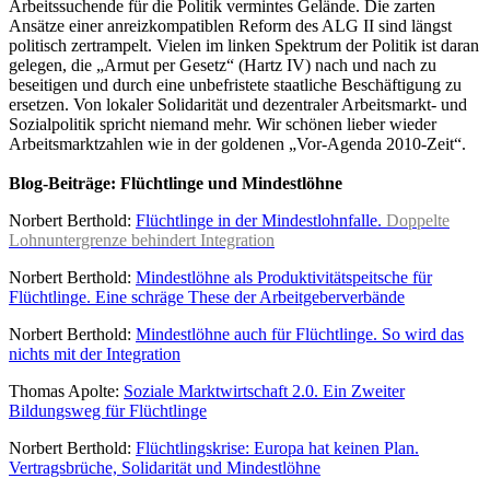
Arbeitssuchende für die Politik vermintes Gelände. Die zarten
Ansätze einer anreizkompatiblen Reform des ALG II sind längst
politisch zertrampelt. Vielen im linken Spektrum der Politik ist daran
gelegen, die „Armut per Gesetz“ (Hartz IV) nach und nach zu
beseitigen und durch eine unbefristete staatliche Beschäftigung zu
ersetzen. Von lokaler Solidarität und dezentraler Arbeitsmarkt- und
Sozialpolitik spricht niemand mehr. Wir schönen lieber wieder
Arbeitsmarktzahlen wie in der goldenen „Vor-Agenda 2010-Zeit“.
Blog-Beiträge: Flüchtlinge und Mindestlöhne
Norbert Berthold:
Flüchtlinge in der Mindestlohnfalle.
Doppelte
Lohnuntergrenze behindert Integration
Norbert Berthold:
Mindestlöhne als Produktivitätspeitsche für
Flüchtlinge. Eine schräge These der Arbeitgeberverbände
Norbert Berthold:
Mindestlöhne auch für Flüchtlinge. So wird das
nichts mit der Integration
Thomas Apolte:
Soziale Marktwirtschaft 2.0. Ein Zweiter
Bildungsweg für Flüchtlinge
Norbert Berthold:
Flüchtlingskrise: Europa hat keinen Plan.
Vertragsbrüche, Solidarität und Mindestlöhne