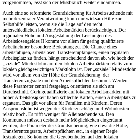
vorgenommen, lässt sich der Missbrauch weiter eindämmen.
Auch eine so reformierte Grundsicherung für Arbeitssuchende mit
mehr dezentraler Verantwortung kann nur wirksam Hilfe zur
Selbsthilfe leisten, wenn sie die Lage auf den recht
unterschiedlichen lokalen Arbeitsmärkten berücksichtigen. Der
regionalen Höhe und Ausgestaltung der Leistungen des
Arbeitslosengeldes II kommt vor allem für gering qualifizierte
Arbeitnehmer besondere Bedeutung zu. Die Chance eines
arbeitsfähigen, arbeitslosen Transferempfängers, einen regulären
Arbeitsplatz zu finden, hängt entscheidend davon ab, wie hoch der
„soziale“ Mindestlohn auf den lokalen Arbeitsmärkten relativ zum
lokalen gleichgewichtigen Marktlohn ist. Der „soziale“ Mindestlohn
wird vor allem von der Höhe der Grundsicherung, der
Transferentzugsrate und den Arbeitspflichten bestimmt. Werden
diese Parameter zentral festgelegt, orientieren sie sich am
Durchschnitt. Geringqualifizierte auf lokalen Arbeitsmärkten mit
hoher Arbeitslosigkeit haben schlechte Karten, einen Arbeitsplatz zu
ergattern. Das gilt vor allem für Familien mit Kindern. Deren
Anspruchslohn ist wegen der Kinderzuschläge und Wohnkosten
relativ hoch. Es trifft weniger für Alleinstehende zu. Den
Kommunen müssen deshalb mehr Möglichkeiten eingeräumt
werden, die Parameter der Grundsicherung, wie etwa die Höhe,
Transferentzugsrate, Arbeitspflichten etc., in eigener Regie
festzulegen. So können die Gegebenheiten auf den lokalen