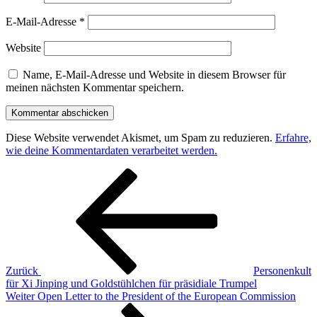
E-Mail-Adresse
*
Website
Name, E-Mail-Adresse und Website in diesem Browser für
meinen nächsten Kommentar speichern.
Diese Website verwendet Akismet, um Spam zu reduzieren.
Erfahre,
wie deine Kommentardaten verarbeitet werden.
Beitragsnavigation
Vorheriger
Beitrag
Zurück
Personenkult
für Xi Jinping und Goldstühlchen für präsidiale Trumpel
Nächster
Weiter
Open Letter to the President of the European Commission
Beitrag