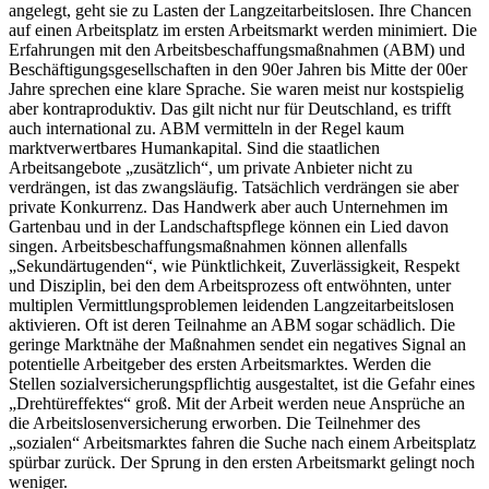
angelegt, geht sie zu Lasten der Langzeitarbeitslosen. Ihre Chancen
auf einen Arbeitsplatz im ersten Arbeitsmarkt werden minimiert. Die
Erfahrungen mit den Arbeitsbeschaffungsmaßnahmen (ABM) und
Beschäftigungsgesellschaften in den 90er Jahren bis Mitte der 00er
Jahre sprechen eine klare Sprache. Sie waren meist nur kostspielig
aber kontraproduktiv. Das gilt nicht nur für Deutschland, es trifft
auch international zu. ABM vermitteln in der Regel kaum
marktverwertbares Humankapital. Sind die staatlichen
Arbeitsangebote „zusätzlich“, um private Anbieter nicht zu
verdrängen, ist das zwangsläufig. Tatsächlich verdrängen sie aber
private Konkurrenz. Das Handwerk aber auch Unternehmen im
Gartenbau und in der Landschaftspflege können ein Lied davon
singen. Arbeitsbeschaffungsmaßnahmen können allenfalls
„Sekundärtugenden“, wie Pünktlichkeit, Zuverlässigkeit, Respekt
und Disziplin, bei den dem Arbeitsprozess oft entwöhnten, unter
multiplen Vermittlungsproblemen leidenden Langzeitarbeitslosen
aktivieren. Oft ist deren Teilnahme an ABM sogar schädlich. Die
geringe Marktnähe der Maßnahmen sendet ein negatives Signal an
potentielle Arbeitgeber des ersten Arbeitsmarktes. Werden die
Stellen sozialversicherungspflichtig ausgestaltet, ist die Gefahr eines
„Drehtüreffektes“ groß. Mit der Arbeit werden neue Ansprüche an
die Arbeitslosenversicherung erworben. Die Teilnehmer des
„sozialen“ Arbeitsmarktes fahren die Suche nach einem Arbeitsplatz
spürbar zurück. Der Sprung in den ersten Arbeitsmarkt gelingt noch
weniger.