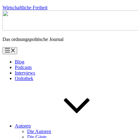
Zum
Wirtschaftliche Freiheit
Inhalt
springen
Das ordnungspolitische Journal
Blog
Podcasts
Interviews
Ordothek
Autoren
Die Autoren
Die Gäste