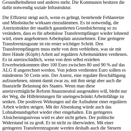
Gesundheitsdienst und anderes mehr. Die Kommunen besitzen die
dafür notwendig soziale Infrastruktur.
Die Effizienz steigt auch, wenn es gelingt, bestehende Fehlanreize
und Missbräuche wirksam einzudämmen. Es ist notwendig, die
Anreizstruktur der staatlich garantierten Grundsicherung so zu
verändern, dass es für arbeitslose Transferempfänger wieder lohnend
wird, einen angebotenen Arbeitsplatz anzunehmen. Eine geringere
Transferentzugsrate ist ein erster wichtiger Schritt. Den
Transferempfängern muss mehr von dem verbleiben, was sie mit
ihrer Hände (Köpfe) Arbeit auf regulären Arbeitsmärkten verdienen.
Es ist anreizschädlich, wenn von dem selbst erzielten
Erwerbseinkommen über 100 Euro zwischen 80 und 90 % auf das
ALG II angerechnet werden. Von jedem verdienten Euro sollten es
mindestens 50 Cents sein. Der Anreiz, eine reguläre Beschäftigung
aufzunehmen, nimmt damit zwar zu, mit ihm steigt aber auch die
finanzielle Belastung des Staates. Wenn man diese
anreizverträgliche Reform finanzneutral ausgestalten will, bleibt nur
der Weg, die Hilfeleistungen für uneingeschränkt Arbeitsfähige zu
senken. Die positiven Wirkungen auf die Aufnahme einer regulären
Arbeit würden steigen. Mit der Absenkung würde auch das
Lohnabstandsgebot wieder eher eingehalten. Ein geringeres
Absicherungsniveau wird es aber nicht geben. Der politische
Widerstand ist zu groß. Er ist nicht zu überwinden. Mit einer
geringeren Transferentzugsrate werden deshalb auch die Steuern