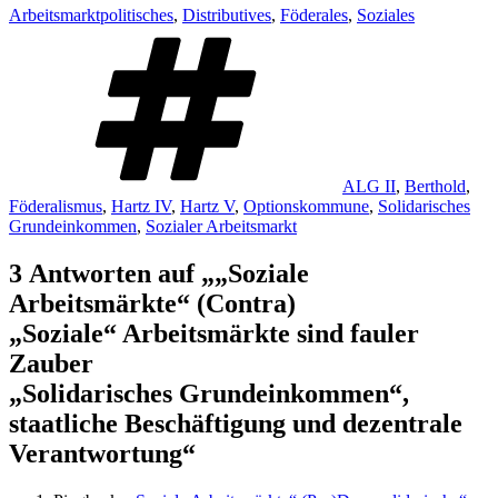
Arbeitsmarktpolitisches
,
Distributives
,
Föderales
,
Soziales
Schlagwörter
ALG II
,
Berthold
,
Föderalismus
,
Hartz IV
,
Hartz V
,
Optionskommune
,
Solidarisches
Grundeinkommen
,
Sozialer Arbeitsmarkt
3 Antworten auf „
„Soziale
Arbeitsmärkte“ (Contra)
„Soziale“ Arbeitsmärkte sind fauler
Zauber
„Solidarisches Grundeinkommen“,
staatliche Beschäftigung und dezentrale
Verantwortung
“