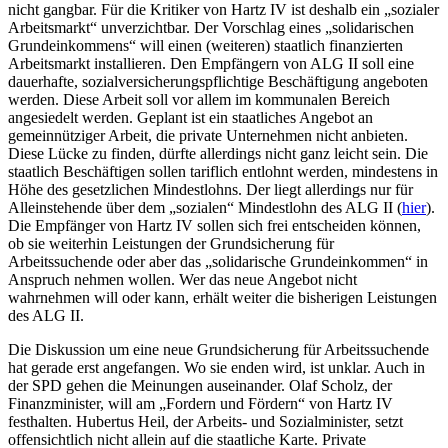
nicht gangbar. Für die Kritiker von Hartz IV ist deshalb ein „sozialer
Arbeitsmarkt“ unverzichtbar. Der Vorschlag eines „solidarischen
Grundeinkommens“ will einen (weiteren) staatlich finanzierten
Arbeitsmarkt installieren. Den Empfängern von ALG II soll eine
dauerhafte, sozialversicherungspflichtige Beschäftigung angeboten
werden. Diese Arbeit soll vor allem im kommunalen Bereich
angesiedelt werden. Geplant ist ein staatliches Angebot an
gemeinnütziger Arbeit, die private Unternehmen nicht anbieten.
Diese Lücke zu finden, dürfte allerdings nicht ganz leicht sein. Die
staatlich Beschäftigen sollen tariflich entlohnt werden, mindestens in
Höhe des gesetzlichen Mindestlohns. Der liegt allerdings nur für
Alleinstehende über dem „sozialen“ Mindestlohn des ALG II (
hier
).
Die Empfänger von Hartz IV sollen sich frei entscheiden können,
ob sie weiterhin Leistungen der Grundsicherung für
Arbeitssuchende oder aber das „solidarische Grundeinkommen“ in
Anspruch nehmen wollen. Wer das neue Angebot nicht
wahrnehmen will oder kann, erhält weiter die bisherigen Leistungen
des ALG II.
Die Diskussion um eine neue Grundsicherung für Arbeitssuchende
hat gerade erst angefangen. Wo sie enden wird, ist unklar. Auch in
der SPD gehen die Meinungen auseinander. Olaf Scholz, der
Finanzminister, will am „Fordern und Fördern“ von Hartz IV
festhalten. Hubertus Heil, der Arbeits- und Sozialminister, setzt
offensichtlich nicht allein auf die staatliche Karte. Private