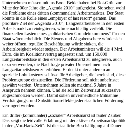
Unternehmen müssen mit ins Boot. Beide haben bei Rot-Grün zur
Mitte der 00er Jahre die „Agenda 2010“ aufgegleist. Sie sehen wohl
die Probleme eines dritten (kommunalen) Arbeitsmarktes. Der Staat
könnte in die Rolle eines „employer of last resort“ geraten. Das
prioritäre Ziel der „Agenda 2010“, Langzeitarbeitslose in den ersten
Arbeitsmarkt zu reintegrieren, würde nachhaltig verfehlt. Die
finanziellen Lasten eines „solidarischen Grundeinkommens“ für den
Staat wären erheblich. Die Steuer- und Abgabenschere würde sich
weiter öffnen, reguläre Beschäftigung würde sinken, die
Arbeitslosigkeit wieder steigen. Der Arbeitsminister will die 4 Mrd.
Euro, die im Koalitionsvertrag angesetzt sind, um 150.000
Langzeitarbeitslose in den ersten Arbeitsmarkt zu integrieren, auch
dazu verwenden, die Nachfrage privater Unternehmen nach
Langzeitarbeitslosen zu erhöhen. Er denkt unter anderem an
spezielle Lohnkostenzuschüsse für Arbeitgeber, die bereit sind, diese
Problemgruppe einzustellen. Die Förderung soll nicht unbefristet
gewährt werden. Unternehmen sollen sie maximal 5 Jahre in
Anspruch nehmen können. Und sie soll im Zeitverlauf sukzessive
abgeschmolzen werden. Damit sollen unvermeidliche Mitnahme-,
Verdrängungs- und Substitutionseffekte jeder staatlichen Förderung
verringert werden.
Ein dritter (kommunaler) „sozialer“ Arbeitsmarkt ist fauler Zauber.
Das zeigt die leidvolle Erfahrung mit der aktiven Arbeitsmarktpolitik
in der „Vor-Hartz-Zeit“. Ist die staatliche Beschäftigung auf Dauer