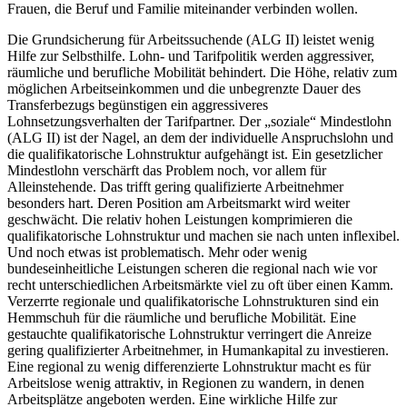
Frauen, die Beruf und Familie miteinander verbinden wollen.
Die Grundsicherung für Arbeitssuchende (ALG II) leistet wenig
Hilfe zur Selbsthilfe. Lohn- und Tarifpolitik werden aggressiver,
räumliche und berufliche Mobilität behindert. Die Höhe, relativ zum
möglichen Arbeitseinkommen und die unbegrenzte Dauer des
Transferbezugs begünstigen ein aggressiveres
Lohnsetzungsverhalten der Tarifpartner. Der „soziale“ Mindestlohn
(ALG II) ist der Nagel, an dem der individuelle Anspruchslohn und
die qualifikatorische Lohnstruktur aufgehängt ist. Ein gesetzlicher
Mindestlohn verschärft das Problem noch, vor allem für
Alleinstehende. Das trifft gering qualifizierte Arbeitnehmer
besonders hart. Deren Position am Arbeitsmarkt wird weiter
geschwächt. Die relativ hohen Leistungen komprimieren die
qualifikatorische Lohnstruktur und machen sie nach unten inflexibel.
Und noch etwas ist problematisch. Mehr oder wenig
bundeseinheitliche Leistungen scheren die regional nach wie vor
recht unterschiedlichen Arbeitsmärkte viel zu oft über einen Kamm.
Verzerrte regionale und qualifikatorische Lohnstrukturen sind ein
Hemmschuh für die räumliche und berufliche Mobilität. Eine
gestauchte qualifikatorische Lohnstruktur verringert die Anreize
gering qualifizierter Arbeitnehmer, in Humankapital zu investieren.
Eine regional zu wenig differenzierte Lohnstruktur macht es für
Arbeitslose wenig attraktiv, in Regionen zu wandern, in denen
Arbeitsplätze angeboten werden. Eine wirkliche Hilfe zur