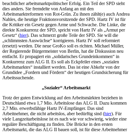
beachtlicher arbeitsmarktpolitischer Erfolg. Ein Teil der SPD sieht
dies anders. Sie fremdelte von Anfang an mit den
Arbeitsmarktreformen von Rot-Grün. Zu ihnen zählt(e) auch Andrea
Nahles, die heutige Fraktionsvorsitzende der SPD. Hartz IV ist für
die Kritiker ein Gesetz gegen Arme und Schwache. Die Linke, die
direkte Konkurrenz der SPD, spricht von Hartz IV als „Armut per
Gesetz“ (
hier
). Das schmerzt große Teile der SPD. Sie will die
„schlimmsten Auswüchse“ korrigieren. Hartz IV soll reformiert
(ersetzt) werden. Die neue GroKo soll es richten. Michael Müller,
der Regierende Bürgermeister von Berlin, hat die Diskussion neu
entfacht. Er propagiert ein „solidarisches Grundeinkommen“ in
Konkurrenz zum ALG II. Es soll als Eckpfeiler eines „sozialen
Arbeitsmarktes“ installiert werden. Das ist eine Abkehr von der
Grundidee „Fordern und Fördern“ der heutigen Grundsicherung für
Arbeitssuchende.
„Sozialer“ Arbeitsmarkt
Trotz der guten Entwicklung auf den Arbeitsmärkten beziehen in
Deutschland etwa 1,7 Mio. Arbeitslose das ALG II. Dazu kommen
2,7 Mio. erwerbsfähige Hartz IV-Empfänger. Das sind
Arbeitnehmer, die nicht arbeitslos, aber bedürftig sind (
hier
). Für
viele Langzeitarbeitslose ist es nach wie vor schwierig, wieder eine
reguläre Beschäftigung zu finden. Die Brücke in den ersten
Arbeitsmarkt, die das ALG II bauen soll, ist für diese Arbeitnehmer