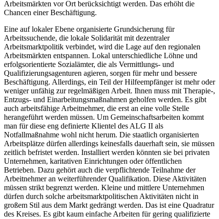
Arbeitsmärkten vor Ort berücksichtigt werden. Das erhöht die
Chancen einer Beschäftigung.
Eine auf lokaler Ebene organisierte Grundsicherung für
Arbeitssuchende, die lokale Solidarität mit dezentraler
Arbeitsmarktpolitik verbindet, wird die Lage auf den regionalen
Arbeitsmärkten entspannen. Lokal unterschiedliche Löhne und
erfolgsorientierte Sozialämter, die als Vermittlungs- und
Qualifizierungsagenturen agieren, sorgen für mehr und bessere
Beschäftigung. Allerdings, ein Teil der Hilfeempfänger ist mehr oder
weniger unfähig zur regelmäßigen Arbeit. Ihnen muss mit Therapie-,
Entzugs- und Einarbeitungsmaßnahmen geholfen werden. Es gibt
auch arbeitsfähige Arbeitnehmer, die erst an eine volle Stelle
herangeführt werden müssen. Um Gemeinschaftsarbeiten kommt
man für diese eng definierte Klientel des ALG II als
Notfallmaßnahme wohl nicht herum. Die staatlich organisierten
Arbeitsplätze dürfen allerdings keinesfalls dauerhaft sein, sie müssen
zeitlich befristet werden. Installiert werden könnten sie bei privaten
Unternehmen, karitativen Einrichtungen oder öffentlichen
Betrieben. Dazu gehört auch die verpflichtende Teilnahme der
Arbeitnehmer an weiterführender Qualifikation. Diese Aktivitäten
müssen strikt begrenzt werden. Kleine und mittlere Unternehmen
dürfen durch solche arbeitsmarktpolitischen Aktivitäten nicht in
großem Stil aus dem Markt gedrängt werden. Das ist eine Quadratur
des Kreises. Es gibt kaum einfache Arbeiten für gering qualifizierte