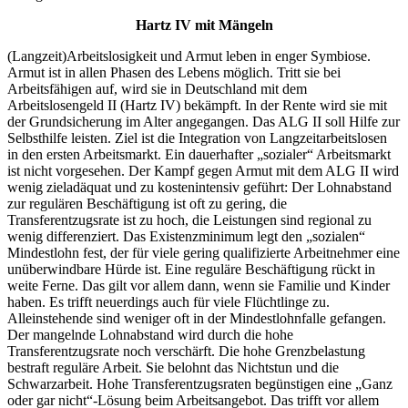
Hartz IV mit Mängeln
(Langzeit)Arbeitslosigkeit und Armut leben in enger Symbiose.
Armut ist in allen Phasen des Lebens möglich. Tritt sie bei
Arbeitsfähigen auf, wird sie in Deutschland mit dem
Arbeitslosengeld II (Hartz IV) bekämpft. In der Rente wird sie mit
der Grundsicherung im Alter angegangen. Das ALG II soll Hilfe zur
Selbsthilfe leisten. Ziel ist die Integration von Langzeitarbeitslosen
in den ersten Arbeitsmarkt. Ein dauerhafter „sozialer“ Arbeitsmarkt
ist nicht vorgesehen. Der Kampf gegen Armut mit dem ALG II wird
wenig zieladäquat und zu kostenintensiv geführt: Der Lohnabstand
zur regulären Beschäftigung ist oft zu gering, die
Transferentzugsrate ist zu hoch, die Leistungen sind regional zu
wenig differenziert. Das Existenzminimum legt den „sozialen“
Mindestlohn fest, der für viele gering qualifizierte Arbeitnehmer eine
unüberwindbare Hürde ist. Eine reguläre Beschäftigung rückt in
weite Ferne. Das gilt vor allem dann, wenn sie Familie und Kinder
haben. Es trifft neuerdings auch für viele Flüchtlinge zu.
Alleinstehende sind weniger oft in der Mindestlohnfalle gefangen.
Der mangelnde Lohnabstand wird durch die hohe
Transferentzugsrate noch verschärft. Die hohe Grenzbelastung
bestraft reguläre Arbeit. Sie belohnt das Nichtstun und die
Schwarzarbeit. Hohe Transferentzugsraten begünstigen eine „Ganz
oder gar nicht“-Lösung beim Arbeitsangebot. Das trifft vor allem