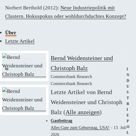
Norbert Berthold (2012):
Neue Industriepolitik mit
Clustern. Hokuspokus oder wohldurchdachtes Konzept?
Über
Letzte Artikel
Bernd Weidensteiner und
Christoph Balz
KAT
I
N
Commerzbank Research
D
Commerzbank Research
U
Letzte Artikel von Bernd
S
T
Weidensteiner und Christoph
R
I
Balz
(
Alle anzeigen
)
E
Gastbeitrag
P
O
Alles Gute zum Geburtstag, USA!
- 13. Juli
L
2026