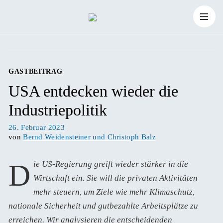
Zum
Suchen
Inhalt
Suchen
nach:
springen
GASTBEITRAG
USA entdecken wieder die
Industriepolitik
Veröffentlicht
26. Februar 2023
am
von
Bernd Weidensteiner und Christoph Balz
Die US-Regierung greift wieder stärker in die
Wirtschaft ein. Sie will die privaten Aktivitäten
mehr steuern, um Ziele wie mehr Klimaschutz,
nationale Sicherheit und gutbezahlte Arbeitsplätze zu
erreichen. Wir analysieren die entscheidenden