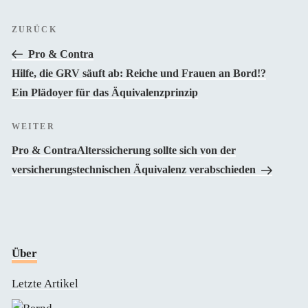
Beitragsnavigation
Vorheriger
ZURÜCK
Beitrag
Pro & Contra
Hilfe, die GRV säuft ab: Reiche und Frauen an Bord!?
Ein Plädoyer für das Äquivalenzprinzip
Nächster
WEITER
Beitrag
Pro & Contra
Alterssicherung sollte sich von der
versicherungstechnischen Äquivalenz verabschieden
Über
Letzte Artikel