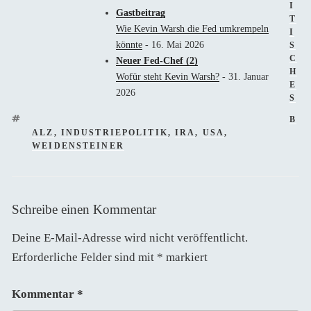
I
Gastbeitrag
T
Wie Kevin Warsh die Fed umkrempeln
I
könnte
- 16. Mai 2026
S
C
Neuer Fed-Chef (2)
H
Wofür steht Kevin Warsh?
- 31. Januar
E
2026
S
SC
B
ALZ
,
INDUSTRIEPOLITIK
,
IRA
,
USA
,
WEIDENSTEINER
Schreibe einen Kommentar
Deine E-Mail-Adresse wird nicht veröffentlicht.
Erforderliche Felder sind mit
*
markiert
Kommentar
*