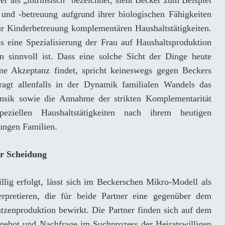
er als „intrinsisch“ bezeichnet, sieht Becker zum Beispiel
 und -betreuung aufgrund ihrer biologischen Fähigkeiten
ur Kinderbetreuung komplementären Haushaltstätigkeiten.
s eine Spezialisierung der Frau auf Haushaltsproduktion
 sinnvoll ist. Dass eine solche Sicht der Dinge heute
ne Akzeptanz findet, spricht keineswegs gegen Beckers
ragt allenfalls in der Dynamik familialen Wandels das
insik sowie die Annahme der strikten Komplementarität
eziellen Haushaltstätigkeiten nach ihrem heutigen
jungen Familien.
er Scheidung
illig erfolgt, lässt sich im Beckerschen Mikro-Modell als
erpretieren, die für beide Partner eine gegenüber dem
tzenproduktion bewirkt. Die Partner finden sich auf dem
gebot und Nachfrage im Suchprozess der Heiratswilligen