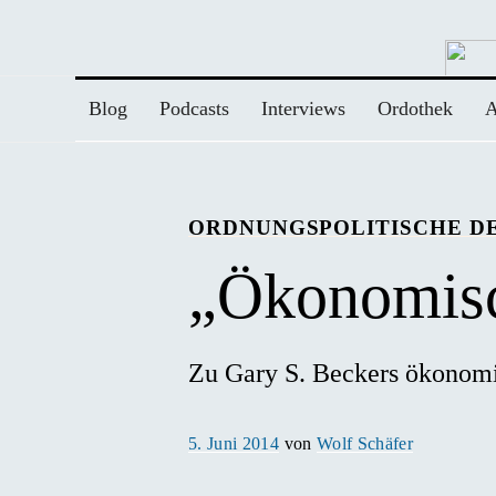
Zum
Inhalt
springen
Blog
Podcasts
Interviews
Ordothek
A
ORDNUNGSPOLITISCHE DE
„Ökonomisc
Zu Gary S. Beckers ökonomi
Veröffentlicht
5. Juni 2014
von
Wolf Schäfer
am