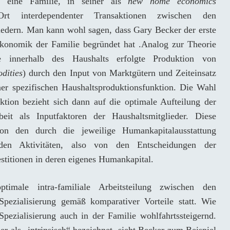
so eine Familie, in seiner als
new home economics
Ort interdependenter Transaktionen zwischen den
edern. Man kann wohl sagen, dass Gary Becker der erste
onomik der Familie begründet hat .Analog zur Theorie
innerhalb des Haushalts erfolgte Produktion von
dities
) durch den Input von Marktgütern und Zeiteinsatz
ner spezifischen Haushaltsproduktionsfunktion. Die Wahl
duktion bezieht sich dann auf die optimale Aufteilung der
it als Inputfaktoren der Haushaltsmitglieder. Diese
on den durch die jeweilige Humankapitalausstattung
eiden Aktivitäten, also von den Entscheidungen der
stitionen in deren eigenes Humankapital.
imale intra-familiale Arbeitsteilung zwischen den
Spezialisierung gemäß komparativer Vorteile statt. Wie
 Spezialisierung auch in der Familie wohlfahrtssteigernd.