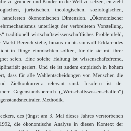
lie zu gründen und Kinder in die Welt zu setzen, entzieht
ischen, juristischen, theologischen, soziologischen,
ner handfesten ökonomischen Dimension. „Ökonomischer
ehrmechanismus unterliegt der verbreiteten Vorstellung,
“ traditionell wirtschaftswissenschaftliches Problemfeld,
r Markt-Bereich stehe, hinaus nichts sinnvoll Erklärendes
icht in Dinge einmischten sollten, für die sie mit ihrer
gnet seien. Eine solche Haltung ist wissenschaftsfremd,
ziplinarität geriert. Und sie ist zudem empirisch in hohem
iert, dass für alle Wahlentscheidungen von Menschen die
nd Zielkonkurrenz relevant sind. Insofern ist der
nem Gegenstandsbereich („Wirtschaftswissenschaften“)
gegenstandsneutralen Methodik.
eckers, des jüngst am 3. Mai dieses Jahres verstorbenen
 1992, die ökonomische Analyse in diesen Kontext der