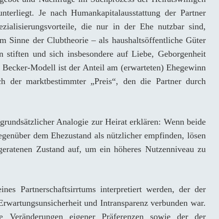
terliegt. Je nach Humankapitalausstattung der Partner
zialisierungsvorteile, die nur in der Ehe nutzbar sind,
im Sinne der Clubtheorie – als haushaltsöffentliche Güter
tiften und sich insbesondere auf Liebe, Geborgenheit
Becker-Modell ist der Anteil am (erwarteten) Ehegewinn
h der marktbestimmter „Preis“, den die Partner durch
 grundsätzlicher Analogie zur Heirat erklären: Wenn beide
egenüber dem Ehezustand als nützlicher empfinden, lösen
 geratenen Zustand auf, um ein höheres Nutzenniveau zu
nes Partnerschaftsirrtums interpretiert werden, der der
Erwartungsunsicherheit und Intransparenz verbunden war.
e Veränderungen eigener Präferenzen sowie der der