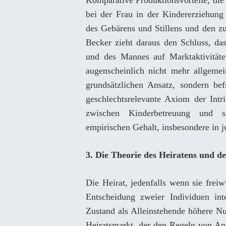
Komparative Produktionsvorteile, die 
bei der Frau in der Kindererziehung
des Gebärens und Stillens und den z
Becker zieht daraus den Schluss, das
und des Mannes auf Marktaktivitäten
augenscheinlich nicht mehr allgemei
grundsätzlichen Ansatz, sondern bef
geschlechtsrelevante Axiom der Intr
zwischen Kinderbetreuung und sp
empirischen Gehalt, insbesondere in 
3.
Die Theorie des Heiratens und d
Die Heirat, jedenfalls wenn sie freiw
Entscheidung zweier Individuen int
Zustand als Alleinstehende höhere Nu
Heiratsmarkt, der den Regeln von An