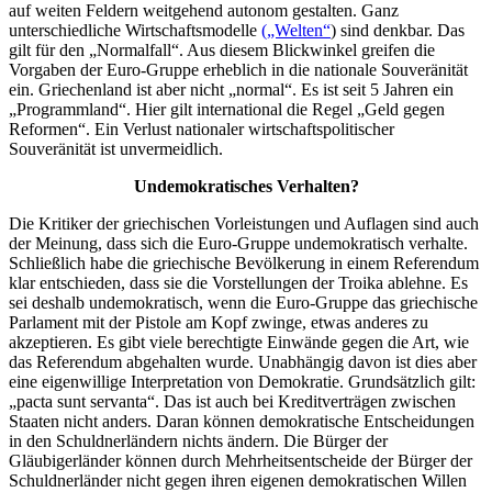
auf weiten Feldern weitgehend autonom gestalten. Ganz
unterschiedliche Wirtschaftsmodelle
(„Welten“
) sind denkbar. Das
gilt für den „Normalfall“. Aus diesem Blickwinkel greifen die
Vorgaben der Euro-Gruppe erheblich in die nationale Souveränität
ein. Griechenland ist aber nicht „normal“. Es ist seit 5 Jahren ein
„Programmland“. Hier gilt international die Regel „Geld gegen
Reformen“. Ein Verlust nationaler wirtschaftspolitischer
Souveränität ist unvermeidlich.
Undemokratisches Verhalten?
Die Kritiker der griechischen Vorleistungen und Auflagen sind auch
der Meinung, dass sich die Euro-Gruppe undemokratisch verhalte.
Schließlich habe die griechische Bevölkerung in einem Referendum
klar entschieden, dass sie die Vorstellungen der Troika ablehne. Es
sei deshalb undemokratisch, wenn die Euro-Gruppe das griechische
Parlament mit der Pistole am Kopf zwinge, etwas anderes zu
akzeptieren. Es gibt viele berechtigte Einwände gegen die Art, wie
das Referendum abgehalten wurde. Unabhängig davon ist dies aber
eine eigenwillige Interpretation von Demokratie. Grundsätzlich gilt:
„pacta sunt servanta“. Das ist auch bei Kreditverträgen zwischen
Staaten nicht anders. Daran können demokratische Entscheidungen
in den Schuldnerländern nichts ändern. Die Bürger der
Gläubigerländer können durch Mehrheitsentscheide der Bürger der
Schuldnerländer nicht gegen ihren eigenen demokratischen Willen