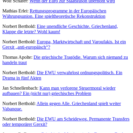
Wolf Schäfer:
Wenn der Euro zur Staatsräson überhöht wird
Mathias Erlei:
Rettungsprogramme in der Europäischen
Währungsunion. Eine spieltheoretische Rekonstruktion
Norbert Berthold:
Eine unendliche Geschichte. Griechenland,
Klappe die letzte? Wohl kaum!
Norbert Berthold:
Europa, Marktwirtschaft und Varoufakis. Ist ein
Grexit „anti-europäisch“?
Thomas Apolte:
Die griechische Tragödie. Warum sich niemand zu
handeln traut
Norbert Berthold:
Die EWU verwahrlost ordnungspolitisch. Ein
Drama in fünf Akten
Jan Schnellenbach:
Kann man verlorene Steuermoral wieder
aufbauen? Ein (nicht nur) griechisches Problem
Norbert Berthold:
Allein gegen Alle. Griechenland spielt weiter
Vabanque.
Norbert Berthold:
Die EWU am Scheideweg. Permanente Transfers
oder temporärer Grexit?