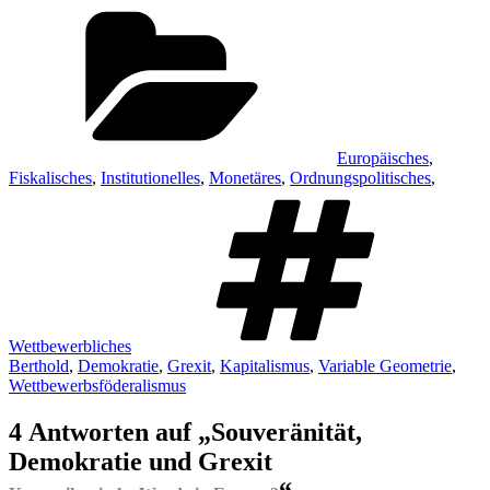
Kategorien
Europäisches
,
Fiskalisches
,
Institutionelles
,
Monetäres
,
Ordnungspolitisches
,
Schl
Wettbewerbliches
Berthold
,
Demokratie
,
Grexit
,
Kapitalismus
,
Variable Geometrie
,
Wettbewerbsföderalismus
4 Antworten auf „Souveränität,
Demokratie und Grexit