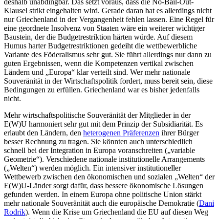
deshalb unabdingbar. Das setzt voraus, dass die No-Bail-Out-
Klausel strikt eingehalten wird. Gerade daran hat es allerdings nicht
nur Griechenland in der Vergangenheit fehlen lassen. Eine Regel für
eine geordnete Insolvenz von Staaten wäre ein weiterer wichtiger
Baustein, der die Budgetrestriktion härten würde. Auf diesem
Humus harter Budgetrestriktionen gedeiht die wettbewerbliche
Variante des Föderalismus sehr gut. Sie führt allerdings nur dann zu
guten Ergebnissen, wenn die Kompetenzen vertikal zwischen
Ländern und „Europa“ klar verteilt sind. Wer mehr nationale
Souveränität in der Wirtschaftspolitik fordert, muss bereit sein, diese
Bedingungen zu erfüllen. Griechenland war es bisher jedenfalls
nicht.
Mehr wirtschaftspolitische Souveränität der Mitglieder in der
E(W)U harmoniert sehr gut mit dem Prinzip der Subsidiarität. Es
erlaubt den Ländern, den
heterogenen Präferenzen
ihrer Bürger
besser Rechnung zu tragen. Sie könnten auch unterschiedlich
schnell bei der Integration in Europa voranschreiten („variable
Geometrie“). Verschiedene nationale institutionelle Arrangements
(„Welten“) werden möglich. Ein intensiver institutioneller
Wettbewerb zwischen den ökonomischen und sozialen „Welten“ der
E(W)U-Länder sorgt dafür, dass bessere ökonomische Lösungen
gefunden werden. In einem Europa ohne politische Union stärkt
mehr nationale Souveränität auch die europäische Demokratie (
Dani
Rodrik
). Wenn die Krise um Griechenland die EU auf diesen Weg