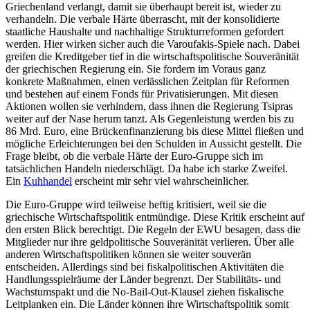
Griechenland verlangt, damit sie überhaupt bereit ist, wieder zu
verhandeln. Die verbale Härte überrascht, mit der konsolidierte
staatliche Haushalte und nachhaltige Strukturreformen gefordert
werden. Hier wirken sicher auch die Varoufakis-Spiele nach. Dabei
greifen die Kreditgeber tief in die wirtschaftspolitische Souveränität
der griechischen Regierung ein. Sie fordern im Voraus ganz
konkrete Maßnahmen, einen verlässlichen Zeitplan für Reformen
und bestehen auf einem Fonds für Privatisierungen. Mit diesen
Aktionen wollen sie verhindern, dass ihnen die Regierung Tsipras
weiter auf der Nase herum tanzt. Als Gegenleistung werden bis zu
86 Mrd. Euro, eine Brückenfinanzierung bis diese Mittel fließen und
mögliche Erleichterungen bei den Schulden in Aussicht gestellt. Die
Frage bleibt, ob die verbale Härte der Euro-Gruppe sich im
tatsächlichen Handeln niederschlägt. Da habe ich starke Zweifel.
Ein
Kuhhandel
erscheint mir sehr viel wahrscheinlicher.
Die Euro-Gruppe wird teilweise heftig kritisiert, weil sie die
griechische Wirtschaftspolitik entmündige. Diese Kritik erscheint auf
den ersten Blick berechtigt. Die Regeln der EWU besagen, dass die
Mitglieder nur ihre geldpolitische Souveränität verlieren. Über alle
anderen Wirtschaftspolitiken können sie weiter souverän
entscheiden. Allerdings sind bei fiskalpolitischen Aktivitäten die
Handlungsspielräume der Länder begrenzt. Der Stabilitäts- und
Wachstumspakt und die No-Bail-Out-Klausel ziehen fiskalische
Leitplanken ein. Die Länder können ihre Wirtschaftspolitik somit