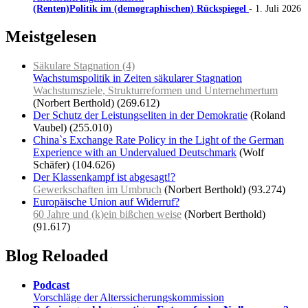
(Renten)Politik im (demographischen) Rückspiegel
- 1. Juli 2026
Meistgelesen
Säkulare Stagnation (4)
Wachstumspolitik in Zeiten säkularer Stagnation
Wachstumsziele, Strukturreformen und Unternehmertum
(Norbert Berthold)
(269.612)
Der Schutz der Leistungseliten in der Demokratie
(Roland
Vaubel)
(255.010)
China`s Exchange Rate Policy in the Light of the German
Experience with an Undervalued Deutschmark
(Wolf
Schäfer)
(104.626)
Der Klassenkampf ist abgesagt!?
Gewerkschaften im Umbruch
(Norbert Berthold)
(93.274)
Europäische Union auf Widerruf?
60 Jahre und (k)ein bißchen weise
(Norbert Berthold)
(91.617)
Blog Reloaded
Podcast
Vorschläge der Alterssicherungskommission