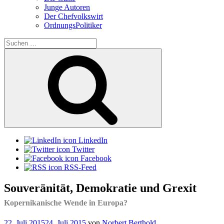
Junge Autoren
Der Chefvolkswirt
OrdnungsPolitiker
Suchen
nach:
Suchen
LinkedIn
Twitter
Facebook
RSS-Feed
Souveränität, Demokratie und Grexit
Kopernikanische Wende in Europa?
Veröffentlicht
22. Juli 2015
24. Juli 2015
von
Norbert Berthold