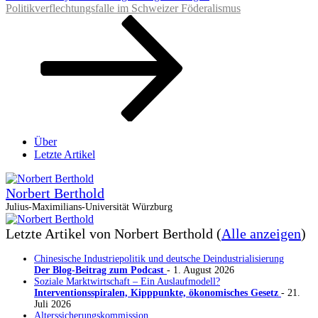
Beitrag
Politikverflechtungsfalle im Schweizer Föderalismus
Über
Letzte Artikel
Norbert Berthold
Julius-Maximilians-Universität Würzburg
Letzte Artikel von Norbert Berthold
(
Alle anzeigen
)
Chinesische Industriepolitik und deutsche Deindustrialisierung
Der Blog-Beitrag zum Podcast
- 1. August 2026
Soziale Marktwirtschaft – Ein Auslaufmodell?
Interventionsspiralen, Kipppunkte, ökonomisches Gesetz
- 21.
Juli 2026
Alterssicherungskommission