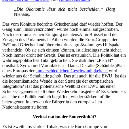
am
„Die Ökonomie lässt sich nicht bescheißen.“ (
Jörg
Niehans
)
Das vom Konkurs bedrohte Griechenland darf wieder hoffen. Der
Gang zum „Insolvenzrichter“ wurde noch einmal aufgeschoben.
Nach der dramatischen Einigung nächtensÂ in Brüssel und den
Zusagen des Parlaments in Athen werden die Euro-Gruppe, der
IWF und Griechenland über ein drittes, großvolumiges Hilfspaket
verhandeln. Ob sie sich einigen können, ist allerdings nicht sicher.
Noch immer droht der Grexit. Das ist erstaunlich. Die Politik hat ein
währungspolitisches Tabu gebrochen. Sie diskutiert „Plan B“
ernsthaft. Syriza und Varoufakis sei Dank. Der alte (Schäuble-)Plan
eines Europas der
„unterschiedlichen Geschwindigkeiten“
wird
wieder aus der Schublade geholt. Das gilt auch für die EWU. Ist das
die kopernikanische Wende in der Strategie der europäischen
Integration? Hat das ptolemäische Weltbild der EWU als einer
Schicksalsgemeinschaft ohne Wiederkehr ausgedient? Es scheint so,
als habe die Politik endlich begriffen, wieder stärker auf die
heterogenen Interessen der Bürger in den europäischen
Nationalstaaten zu hören.
Verlust nationaler Souveränität?
Es ist zweifellos starker Tobak, was die Euro-Gruppe von