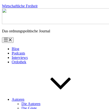
Zum
Wirtschaftliche Freiheit
Inhalt
springen
Das ordnungspolitische Journal
Blog
Podcasts
Interviews
Ordothek
Autoren
Die Autoren
Die Gäste