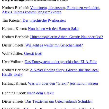
Norbert Berthold:
Von einem, der auszog, Europa zu verändern.
Alexis Tsipras kommt (langsam) voran
Tim Krieger:
Der griechische Pyrrhussieg
Hartmut Kliemt:
Nun haben wir den Bauern-Salat
Norbert Berthold:
Hütchenspieler in Athen. Grexit: Nai oder Oxi?
Dieter Smeets:
Wie geht es weiter mit Griechenland?
Wolf Schäfer:
Grexit jetzt!
Uwe Vollmer:
Das Eurosystem in der griechischen ELA-Falle
Norbert Berthold:
A Never Ending Story. Greece, the final act?
Hardly likely!
Hartmut Kliemt:
Was wir über den “Grexit“ jetzt schon wissen
Henning Klodt:
Nach dem Grexit
Dieter Smeets:
Das Tauziehen um Griechenlands Schulden