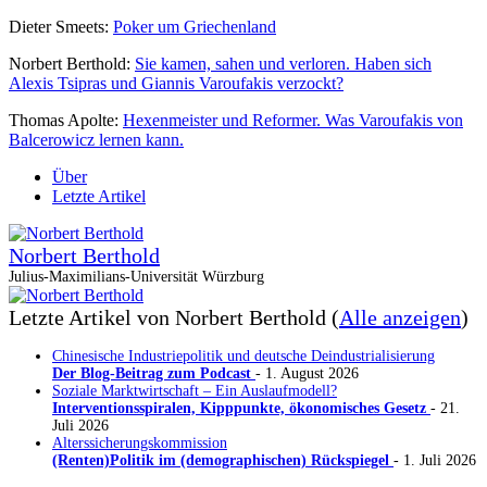
Dieter Smeets:
Poker um Griechenland
Norbert Berthold:
Sie kamen, sahen und verloren. Haben sich
Alexis Tsipras und Giannis Varoufakis verzockt?
Thomas Apolte:
Hexenmeister und Reformer. Was Varoufakis von
Balcerowicz lernen kann.
Über
Letzte Artikel
Norbert Berthold
Julius-Maximilians-Universität Würzburg
Letzte Artikel von Norbert Berthold
(
Alle anzeigen
)
Chinesische Industriepolitik und deutsche Deindustrialisierung
Der Blog-Beitrag zum Podcast
- 1. August 2026
Soziale Marktwirtschaft – Ein Auslaufmodell?
Interventionsspiralen, Kipppunkte, ökonomisches Gesetz
- 21.
Juli 2026
Alterssicherungskommission
(Renten)Politik im (demographischen) Rückspiegel
- 1. Juli 2026